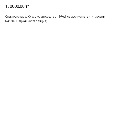
130000,00
тг
Сплит-система; Класс A; авторестарт; I-Feel; самоочистка; антиплесень;
R410A; медная инсталляция;